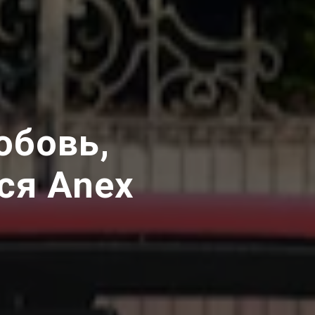
юбовь,
ся Anex