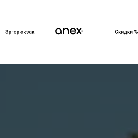
Эргорюкзак
Скидки %