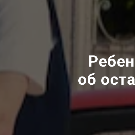
Ребен
об ост