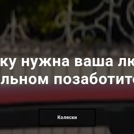
ку нужна ваша л
альном позаботит
Коляски