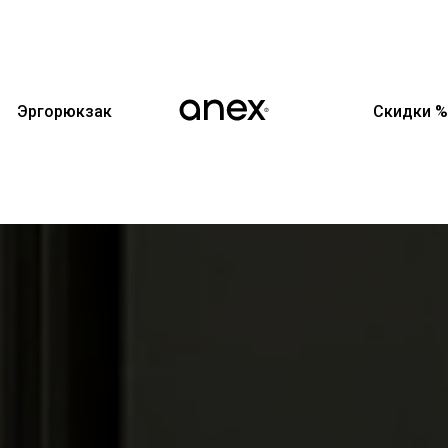
Эргорюкзак
Скидки %