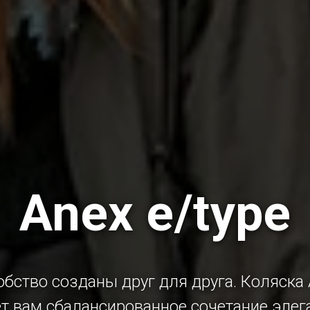
Anex e/type
обство созданы друг для друга. Коляска 
т вам сбалансированное сочетание элег