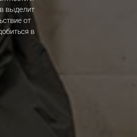
ов выделит
ьствие от
добиться в