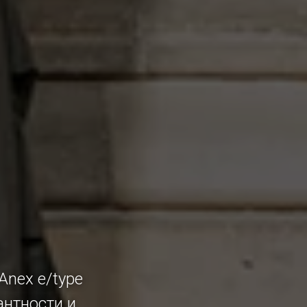
Anex e/type
антности и