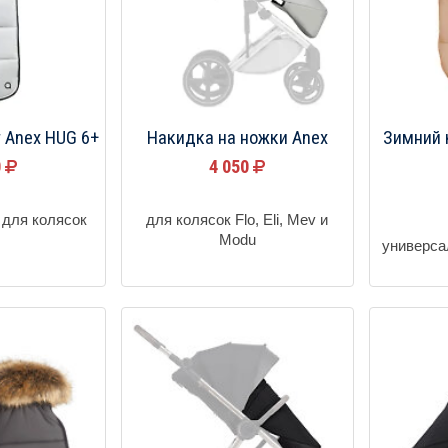
 Anex HUG 6+
Накидка на ножки Anex
Зимний 
0
4 050
 для колясок
для колясок Flo, Eli, Mev и
Modu
универса