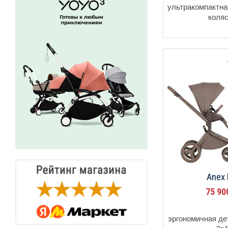
ультракомпактна
коля
Anex 
75 9
эргономичная де