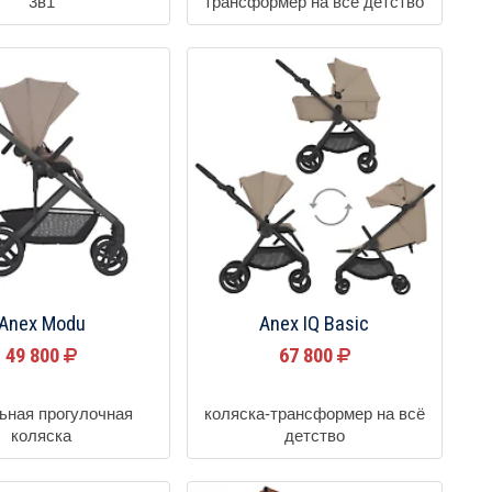
3в1
трансформер на всё детство
Anex Modu
Anex IQ Basic
49 800
67 800
ьная прогулочная
коляска-трансформер на всё
коляска
детство