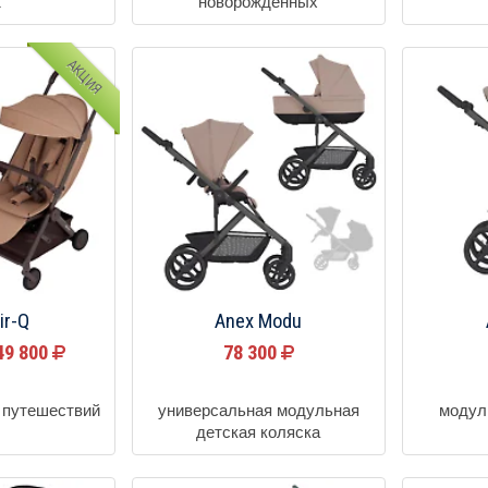
1
новорожденных
АКЦИЯ
ir-Q
Anex Modu
49 800
78 300
я путешествий
универсальная модульная
модул
детская коляска