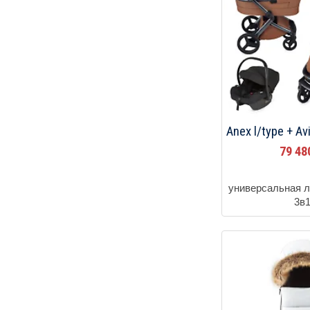
Anex l/type + A
79 4
универсальная л
3в