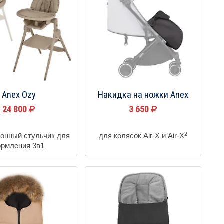
Anex Ozy
Накидка на ножки Anex
24 800
3 650
2
онный стульчик для
для колясок Air-X и Air-X
ормления 3в1