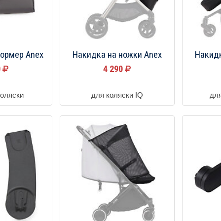
ормер Anex
Накидка на ножки Anex
Накидк
0
4 290
коляски
для коляски IQ
для