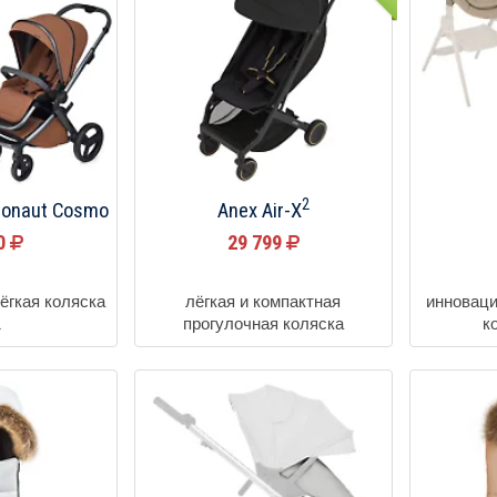
2
vionaut Cosmo
Anex Air-X
80
29 799
ёгкая коляска
лёгкая и компактная
инноваци
1
прогулочная коляска
к