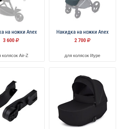
а на ножки Anex
Накидка на ножки Anex
3 600
2 700
 колясок Air-Z
для колясок l/type