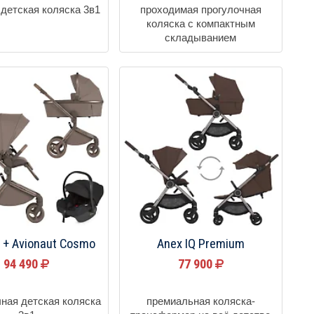
 детская коляска 3в1
проходимая прогулочная
коляска с компактным
складыванием
o + Avionaut Cosmo
Anex IQ Premium
94 490
77 900
ная детская коляска
премиальная коляска-