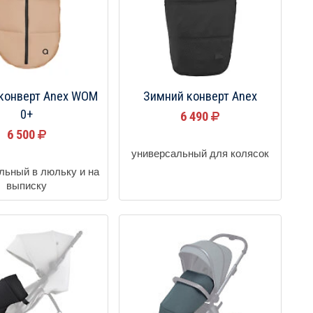
конверт Anex WOM
Зимний конверт Anex
0+
6 490
6 500
универсальный для колясок
льный в люльку и на
выписку