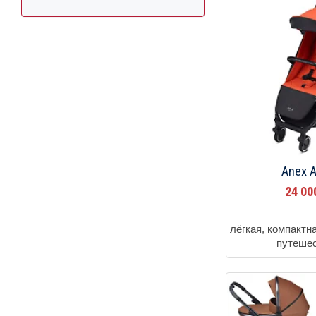
Anex A
24 0
лёгкая, компактн
путеше