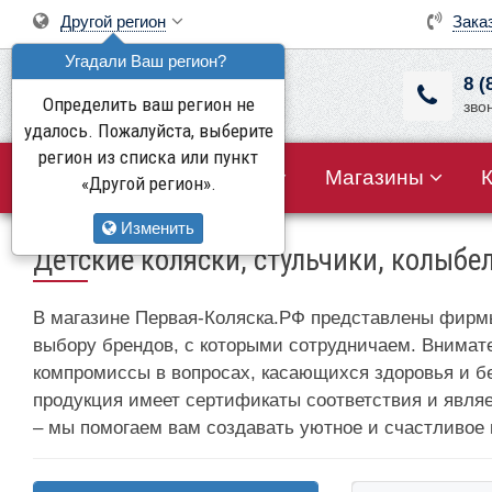
Другой регион
Зака
Угадали Ваш регион?
8 (
Определить ваш регион не
зво
удалось. Пожалуйста, выберите
регион из списка или пункт
Все товары
Акции
Магазины
«Другой регион».
Изменить
Детские коляски, стульчики, колыбе
В магазине Первая-Коляска.РФ представлены фирмы
выбору брендов, с которыми сотрудничаем. Внимат
компромиссы в вопросах, касающихся здоровья и бе
продукция имеет сертификаты соответствия и явля
– мы помогаем вам создавать уютное и счастливое