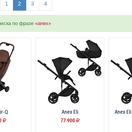
1
2
3
4
оиска по фразе
«anex»
ir-Q
Anex Eli
Anex El
00
77 900