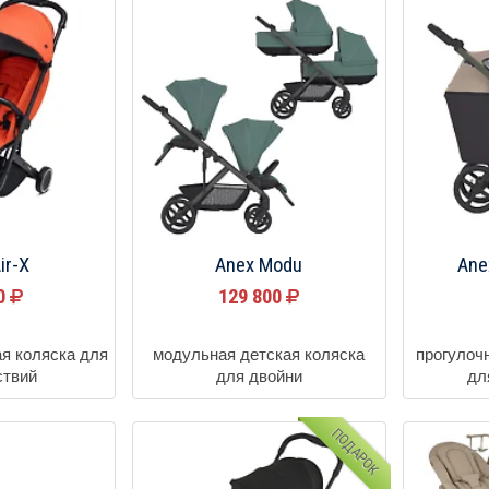
ir-X
Anex Modu
Ane
00
129 800
ая коляска для
модульная детская коляска
прогулоч
ствий
для двойни
дл
ПОДАРОК