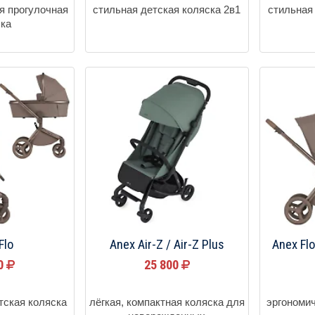
я прогулочная
стильная детская коляска 2в1
стильная
ска
Flo
Anex Air-Z / Air-Z Plus
Anex Fl
00
25 800
тская коляска
лёгкая, компактная коляска для
эргономич