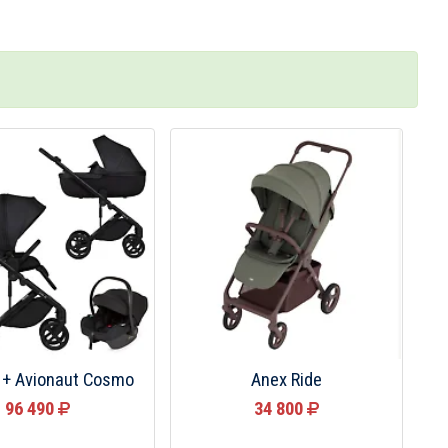
i + Avionaut Cosmo
Anex Ride
96 490
34 800