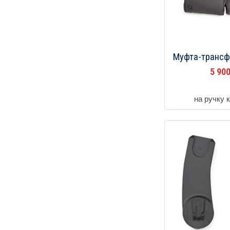
Муфта-трансф
5 90
на ручку 