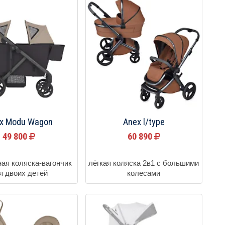
x Modu Wagon
Anex l/type
49 800
60 890
ная коляска-вагончик
лёгкая коляска 2в1 с большими
я двоих детей
колесами